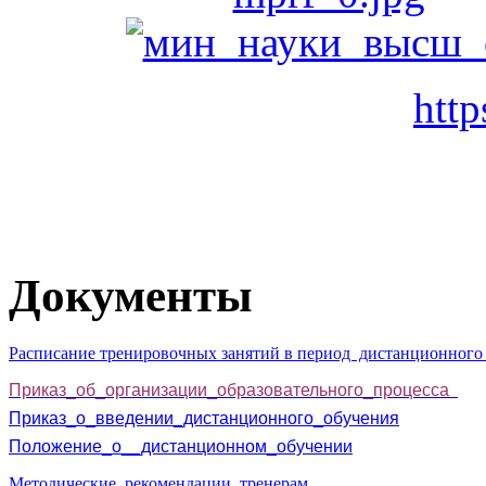
http
Документы
Расписание тренировочных занятий в период дистанционного
Приказ_об_организации_образовательного_процесса
Приказ_о_введении_дистанционного_обучения
Положение_о__дистанционном_обучении
Методические_рекомендации_тренерам