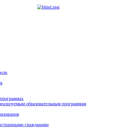
роль
ся
 программах
реализуемым образовательным программам
разования
остранными гражданами