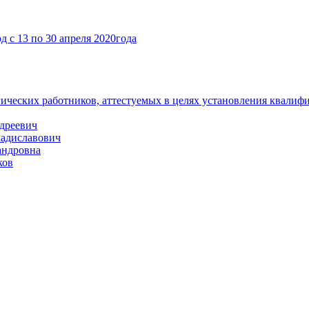
 с 13 по 30 апреля 2020года
гических работников, аттестуемых в целях установления квалиф
ндреевич
ладиславович
андровна
ков