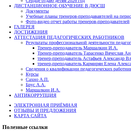
Сердце отдаю детям 2026 год
ДИСТАНЦИОННОЕ ОБУЧЕНИЕ В ДЮСШ
Документы
Учебные планы тренеров-преподававтелей на период
Фото-видео отчет работы тренеров-преподавателей
ГАЛЕРЕЯ
ДОСТИЖЕНИЯ
АТТЕСТАЦИЯ ПЕДАГОГИЧЕСКИХ РАБОТНИКОВ
Результаты профессиональной деятельности педаго
Тренер-преподаватель Маршалкин И.А.
Тренер-преподаватель Тарасенко Вячеслав А
тренер-преподаватель Астафьев Александр В
тренер-преподаватель Кармирян Елена Алекс
Сведения о квалификации педагогических работни
Курсы
Сахно А.П.
Брус А.А.
Маршалкин И.А.
АНТИКОРРУПЦИЯ
ЭЛЕКТРОННАЯ ПРИЁМНАЯ
ОТЗЫВЫ И ПРЕДЛОЖЕНИЯ
КАРТА САЙТА
Полезные ссылки