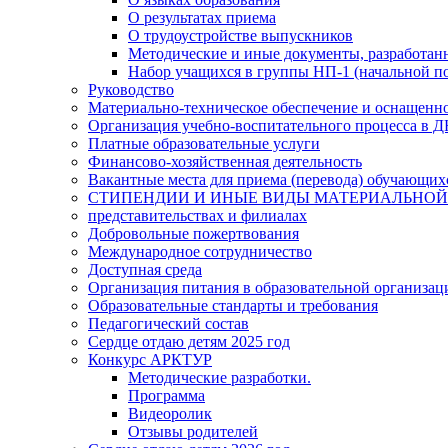
О результатах приема
О трудоустройстве выпускников
Методические и иные документы, разработан
Набор учащихся в группы НП-1 (начальной под
Руководство
Материально-техническое обеспечение и оснащеннос
Организация учебно-воспитательного процесса в
Платные образовательные услуги
Финансово-хозяйственная деятельность
Вакантные места для приема (перевода) обучающих
СТИПЕНДИИ И ИНЫЕ ВИДЫ МАТЕРИАЛЬНОЙ
представительствах и филиалах
Добровольные пожертвования
Международное сотрудничество
Доступная среда
Организация питания в образовательной организац
Образовательные стандарты и требования
Педагогический состав
Сердце отдаю детям 2025 год
Конкурс АРКТУР
Методические разработки.
Программа
Видеоролик
Отзывы родителей