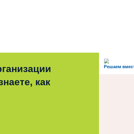
рганизации
Решаем вмес
наете, как